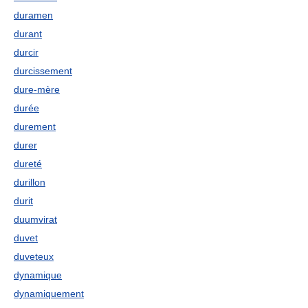
duramen
durant
durcir
durcissement
dure-mère
durée
durement
durer
dureté
durillon
durit
duumvirat
duvet
duveteux
dynamique
dynamiquement