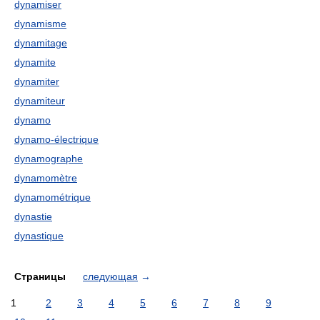
dynamiser
dynamisme
dynamitage
dynamite
dynamiter
dynamiteur
dynamo
dynamo-électrique
dynamographe
dynamomètre
dynamométrique
dynastie
dynastique
Страницы
следующая
→
1
2
3
4
5
6
7
8
9