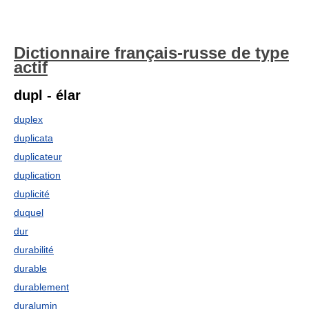
Dictionnaire français-russe de type
actif
dupl - élar
duplex
duplicata
duplicateur
duplication
duplicité
duquel
dur
durabilité
durable
durablement
duralumin